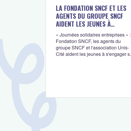
LA FONDATION SNCF ET LES
AGENTS DU GROUPE SNCF
AIDENT LES JEUNES À
S’ENGAGER SUR LA BONNE
« Journées solidaires entreprises » :
VOIE
Fondation SNCF, les agents du
groupe SNCF et l'association Unis-
Cité aident les jeunes à s'engager s
le bonne voie.