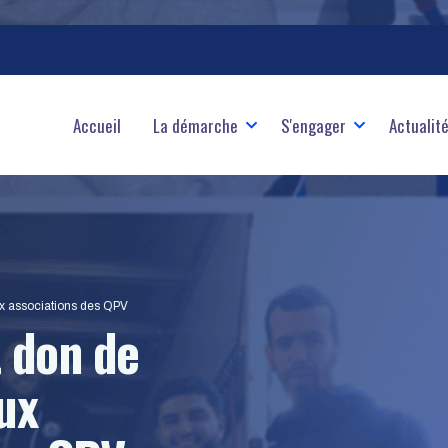
ale
Accueil
La démarche
S'engager
Actualit
ux associations des QPV
 don de
ux