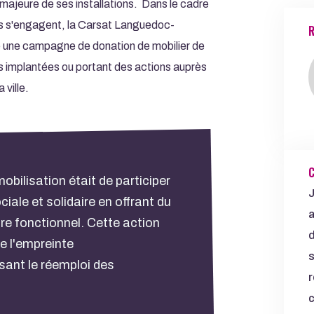
jeure de ses installations. Dans le cadre
RETOU
es s'engagent, la Carsat Languedoc-
R
é une campagne de donation de mobilier de
ns implantées ou portant des actions auprès
 ville.
C
mobilisation était de participer
J
iale et solidaire en offrant du
a
re fonctionnel. Cette action
d
e l'empreinte
s
sant le réemploi des
r
c