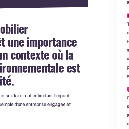
a
I
obilier
T
d
êt une importance
P
un contexte où la
m
c
vironnementale est
p
ité.
a
Q
et solidaire tout en limitant l'impact
C
xemple d'une entreprise engagée et
s
a
d