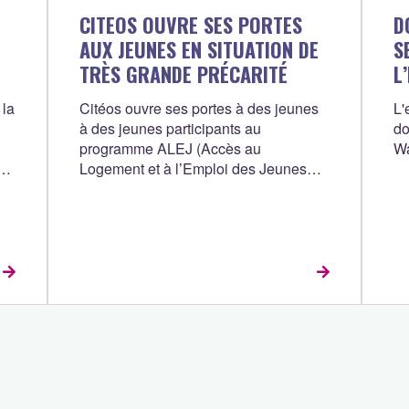
CITEOS OUVRE SES PORTES
D
AUX JEUNES EN SITUATION DE
S
TRÈS GRANDE PRÉCARITÉ
L
 la
Citéos ouvre ses portes à des jeunes
L'
à des jeunes participants au
do
programme ALEJ (Accès au
W
ur
Logement et à l’Emploi des Jeunes
via le Service Civique) de
l'association Unis-Cité.