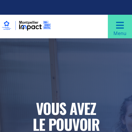
Aller au contenu principal
Navigation principale
Menu
VOUS AVEZ
LE POUVOIR