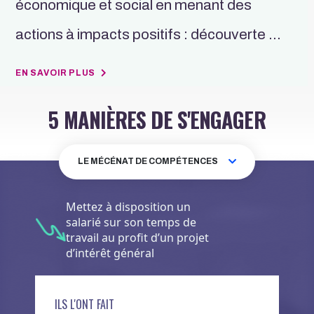
économique et social en menant des
actions à impacts positifs : découverte de
vos métiers, insertion professionnelle et
EN SAVOIR PLUS
recrutement inclusif, achats
5 MANIÈRES DE S'ENGAGER
responsables ou encore participation à
des projets de développement locaux qui
LE MÉCÉNAT DE COMPÉTENCES
favorisent le lien social.
Mettez à disposition un
salarié sur son temps de
travail au profit d’un projet
d’intérêt général
ILS L'ONT FAIT
I