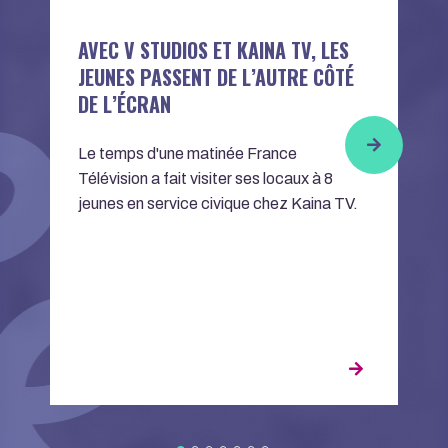
AVEC V STUDIOS ET KAINA TV, LES
L
JEUNES PASSENT DE L’AUTRE CÔTÉ
D
DE L’ÉCRAN
L
Le temps d'une matinée France
D
Télévision a fait visiter ses locaux à 8
A
jeunes en service civique chez Kaina TV.
f
J