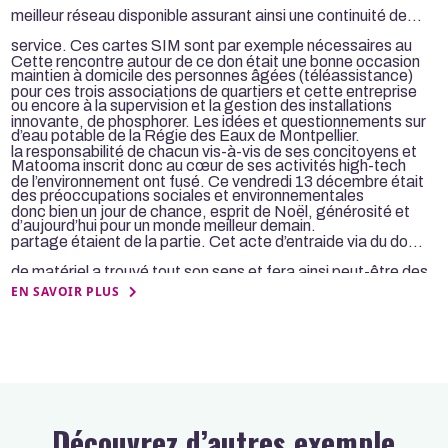
meilleur réseau disponible assurant ainsi une continuité de
service. Ces cartes SIM sont par exemple nécessaires au
Cette rencontre autour de ce don était une bonne occasion
maintien à domicile des personnes âgées (téléassistance)
pour ces trois associations de quartiers et cette entreprise
ou encore à la supervision et la gestion des installations
innovante, de phosphorer. Les idées et questionnements sur
d’eau potable de la Régie des Eaux de Montpellier.
la responsabilité de chacun vis-à-vis de ses concitoyens et
Matooma inscrit donc au cœur de ses activités high-tech
de l’environnement ont fusé. Ce vendredi 13 décembre était
des préoccupations sociales et environnementales
donc bien un jour de chance, esprit de Noël, générosité et
d’aujourd’hui pour un monde meilleur demain.
partage étaient de la partie. Cet acte d’entraide via du don
de matériel a trouvé tout son sens et fera ainsi peut-être des
EN SAVOIR PLUS
émules, qui sait ?
Découvrez d’autres exemple